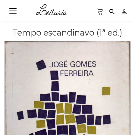
search
person_outline
Tempo escandinavo (1ª ed.)