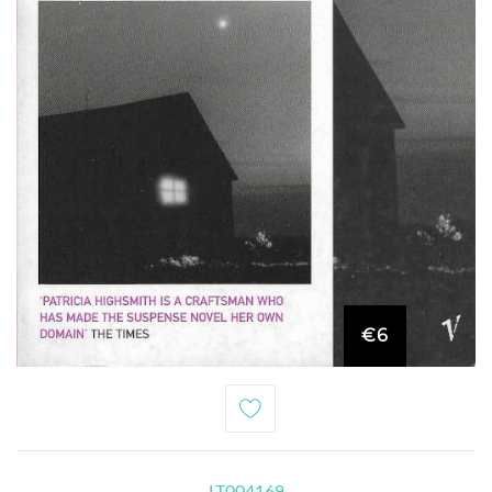
€6
LT004169