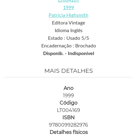
1999
Patricia Highsmith
Editora Vintage
Idioma Inglês
Estado : Usado 5/5
Encadernação : Brochado
Disponib. -
Indisponível
MAIS DETALHES
Ano
1999
Código
LT004169
ISBN
9780099282976
Detalhes físicos