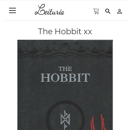
search
person_outline
The Hobbit xx