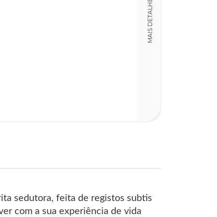
MAIS DETALHES
LT017436
Detalhes físico
Dimensões
13,00 x 21,00 x
Nº Páginas
99
a sedutora, feita de registos subtis
ver com a sua experiência de vida