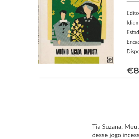
Edito
Idio
Estad
Enca
Dispo
€8
Tia Suzana, Meu A
desse jogo inces