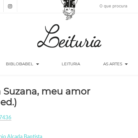
arrow_drop_down
arrow_drop_down
BIBLOBABEL
LEITURIA
AS ARTES
a Suzana, meu amor
 ed.)
7436
io Alçada Baptista