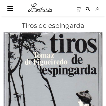
search
person_outline
Tiros de espingarda