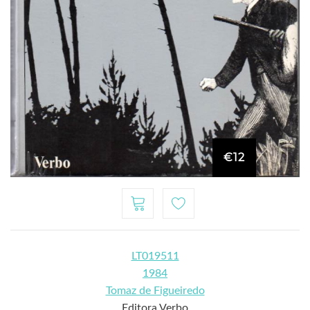
€12
LT019511
1984
Tomaz de Figueiredo
Editora Verbo