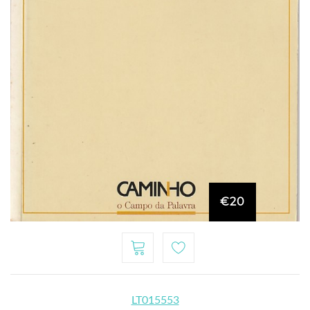
€20
LT015553