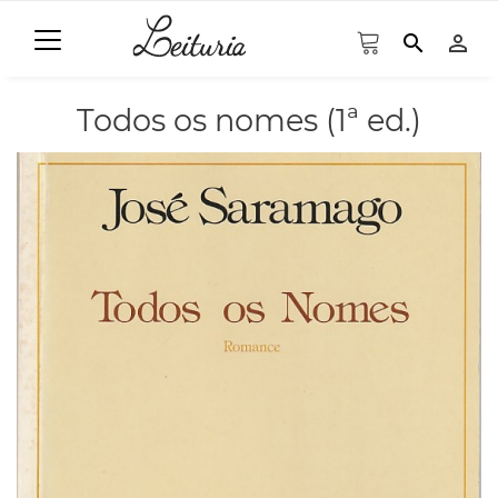
search
person_outline
Todos os nomes (1ª ed.)