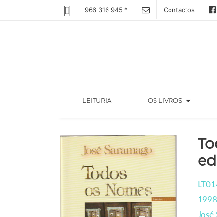
966 316 945 *
Contactos
arrow_drop_down
(CURRENT)
LEITURIA
OS LIVROS
To
ed
LT01
1998
José