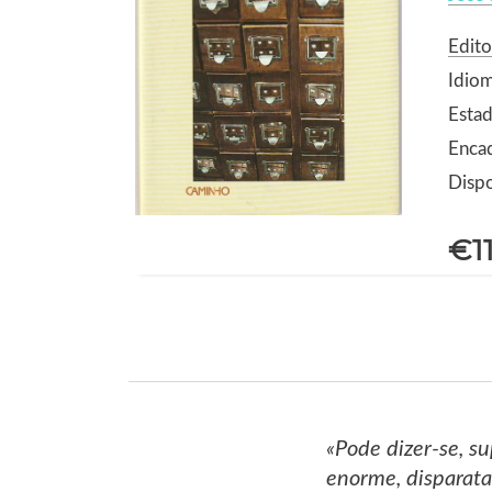
Edit
Idio
Estad
Enca
Dispo
€1
«Pode dizer-se, su
enorme, disparatad