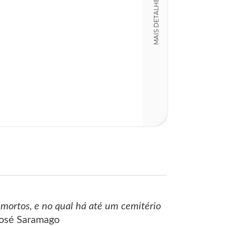
MAIS DETALHES
LT014002
Detalhes físico
Dimensões
13,00 x 21,00 x
Nº Páginas
279
ortos, e no qual há até um cemitério
osé Saramago