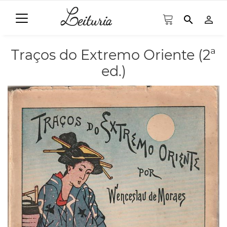
search
person_outline
Traços do Extremo Oriente (2ª
ed.)