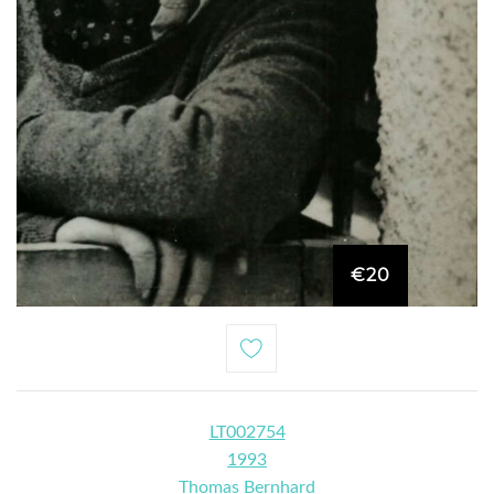
€20
LT002754
1993
Thomas Bernhard