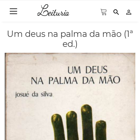
search
person_outline
Um deus na palma da mão (1ª
ed.)