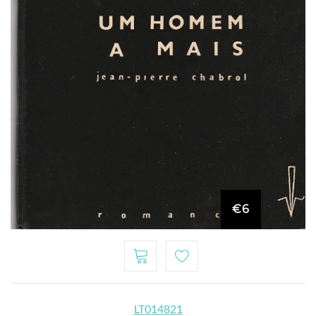
€6
LT014821