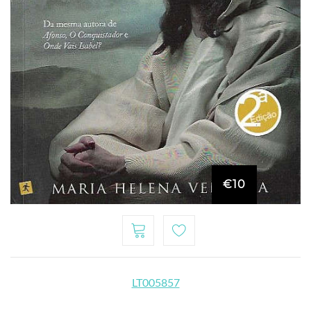
€10
LT005857