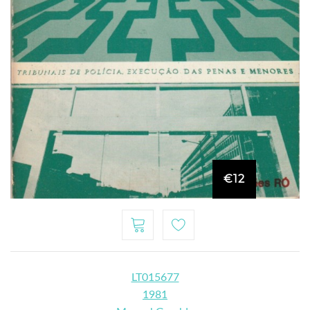
€12
LT015677
1981