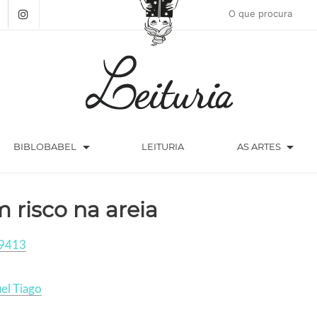
arrow_drop_down
arrow_drop_down
BIBLOBABEL
LEITURIA
AS ARTES
 risco na areia
9413
el Tiago