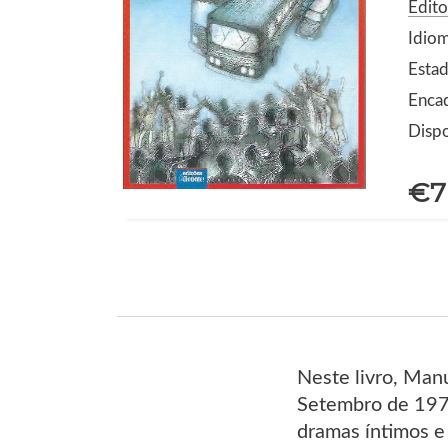
Edito
Idio
Estad
Enca
Dispo
€7
Neste livro, Manu
Setembro de 1974
dramas íntimos e