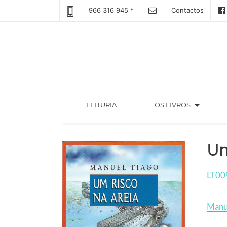
966 316 945 *
Contactos
arrow_drop_down
(CURRENT)
LEITURIA
OS LIVROS
Um
LT00
Manu