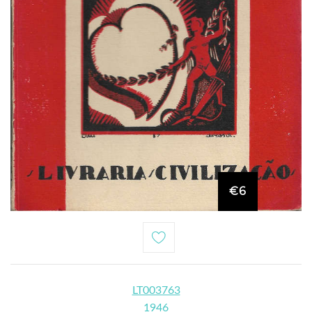
€6
LT003763
1946