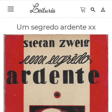
search
person_outline
Um segredo ardente xx