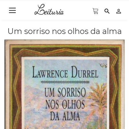
search
person_outline
Um sorriso nos olhos da alma