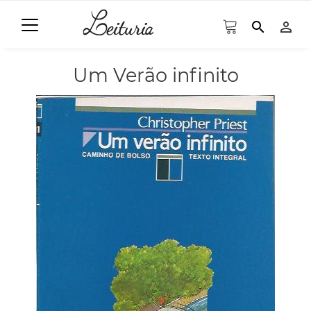
search
person_outline
Um Verão infinito