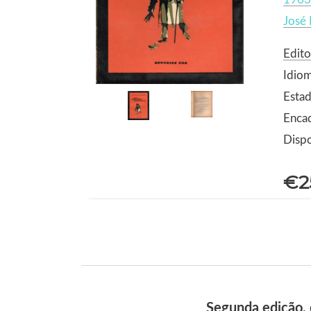
José 
Edito
Idio
Estad
Enca
Dispo
€2
Segunda edição, 