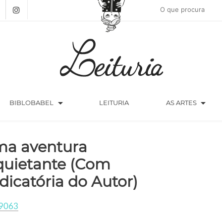
arrow_drop_down
arrow_drop_down
BIBLOBABEL
LEITURIA
AS ARTES
a aventura
quietante (Com
dicatória do Autor)
9063