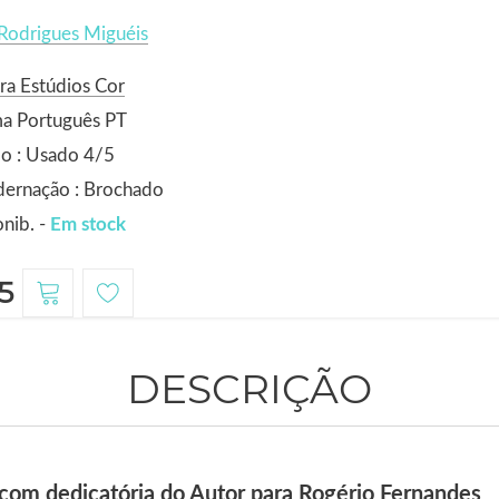
Rodrigues Miguéis
ra Estúdios Cor
ma Português PT
o : Usado 4/5
dernação : Brochado
nib. -
Em stock
5
DESCRIÇÃO
com dedicatória do Autor para Rogério Fernandes