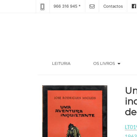
966 316 945 *
Contactos
arrow_drop_down
(CURRENT)
LEITURIA
OS LIVROS
Um
in
de
LT01
1963