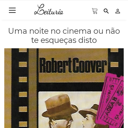
search
person_outline
Uma noite no cinema ou não
te esqueças disto