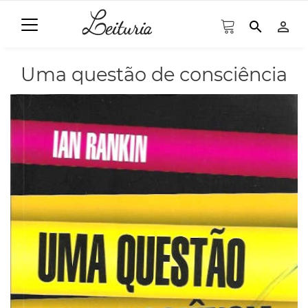
search
person_outline
Uma questão de consciência