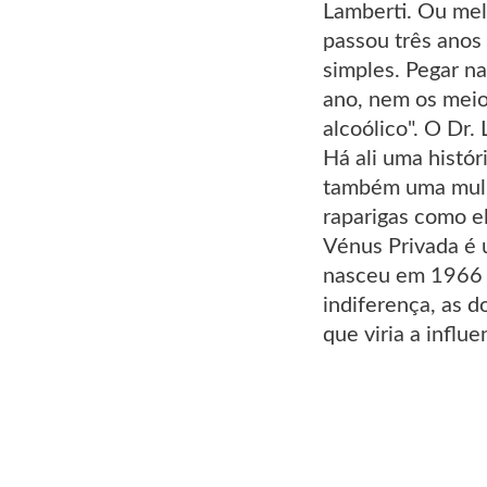
Lamberti. Ou mel
passou três anos 
simples. Pegar n
ano, nem os meio
alcoólico". O Dr
Há ali uma histór
também uma mulhe
raparigas como e
Vénus Privada é u
nasceu em 1966 o 
indiferença, as d
que viria a influ