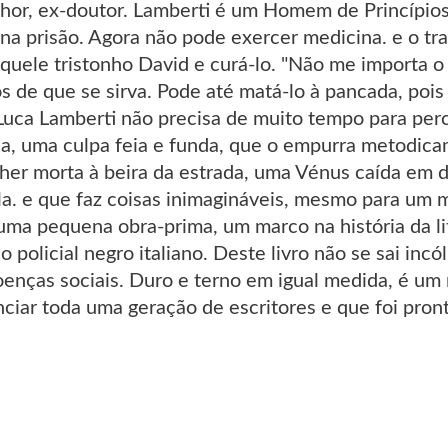
hor, ex-doutor. Lamberti é um Homem de Princípios.
na prisão. Agora não pode exercer medicina. e o tra
aquele tristonho David e curá-lo. "Não me importa 
s de que se sirva. Pode até matá-lo à pancada, pois
. Luca Lamberti não precisa de muito tempo para pe
ia, uma culpa feia e funda, que o empurra metodica
r morta à beira da estrada, uma Vénus caída em d
la. e que faz coisas inimagináveis, mesmo para um 
ma pequena obra-prima, um marco na história da lit
policial negro italiano. Deste livro não se sai inc
oenças sociais. Duro e terno em igual medida, é um 
enciar toda uma geração de escritores e que foi pr