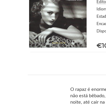
Edito
Idio
Estad
Enca
Dispo
€1
O rapaz é enorme
não está bêbado,
noite, até cair 