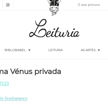
arrow_drop_down
arrow_drop_down
BIBLOBABEL
LEITURIA
AS ARTES
a Vénus privada
7123
gio Scerbanenco