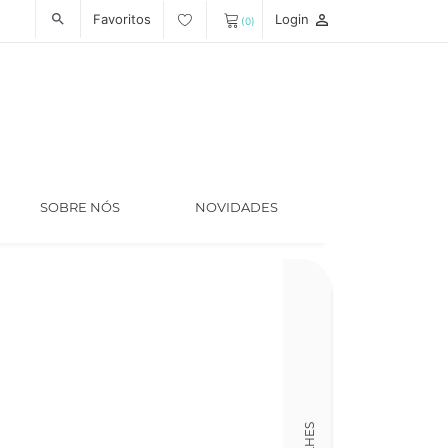
Favoritos
Login
person_outline
search
(0)
SOBRE NÓS
NOVIDADES
Código
LT007123