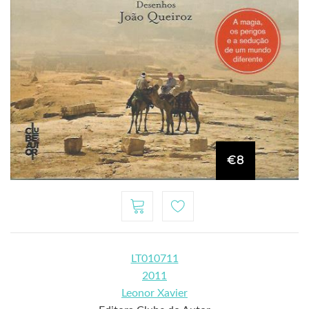
€8
LT010711
2011
Leonor Xavier