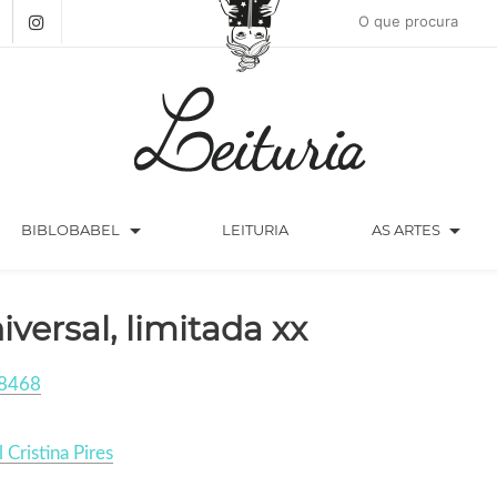
arrow_drop_down
arrow_drop_down
BIBLOBABEL
LEITURIA
AS ARTES
iversal, limitada xx
8468
l Cristina Pires