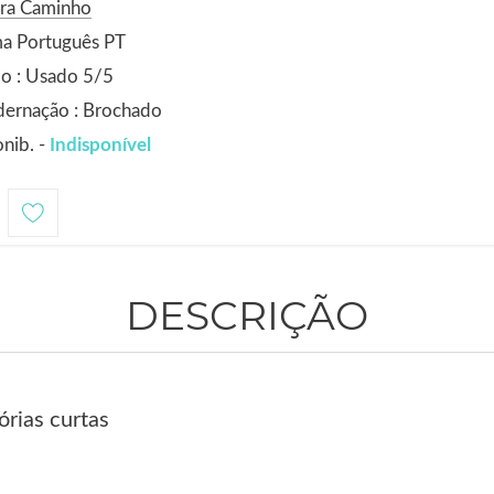
ora Caminho
ma Português PT
o : Usado 5/5
dernação : Brochado
nib. -
Indisponível
DESCRIÇÃO
órias curtas