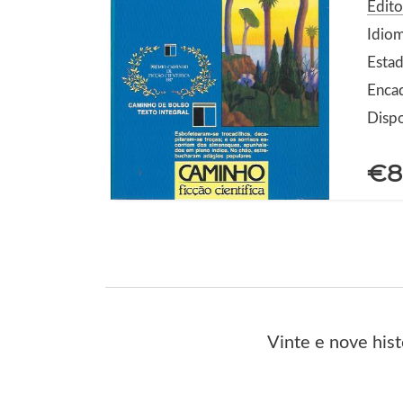
Edit
Idio
Estad
Enca
Dispo
€8
Vinte e nove hist