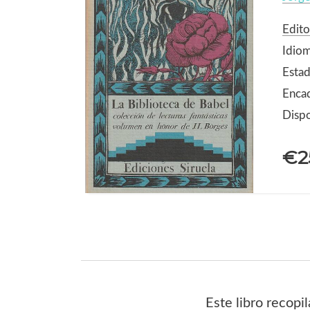
Edito
Idiom
Estad
Enca
Dispo
€2
Este libro recopi