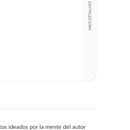
LT014771
MAIS DETALHES
Detalhes físico
Dimensões
12,00 x 22,00 x
Nº Páginas
167
atos ideados por la mente del autor