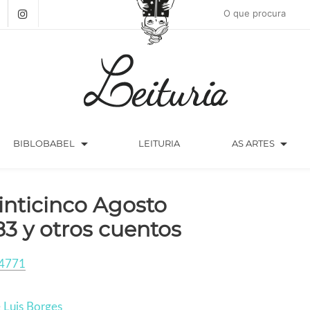
arrow_drop_down
arrow_drop_down
BIBLOBABEL
LEITURIA
AS ARTES
inticinco Agosto
83 y otros cuentos
4771
 Luis Borges