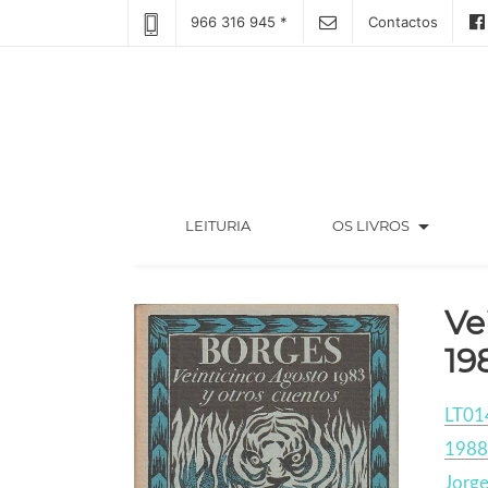
966 316 945 *
Contactos
arrow_drop_down
(CURRENT)
LEITURIA
OS LIVROS
Ve
19
LT01
1988
Jorge