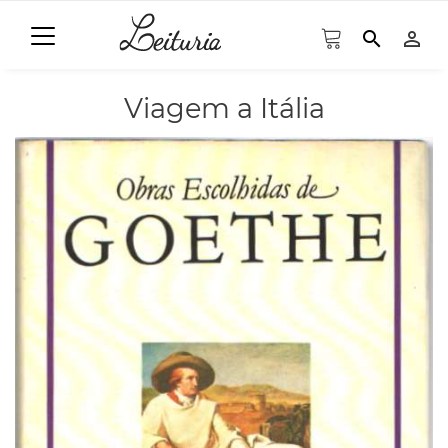
search
person_outline
Viagem a Itália