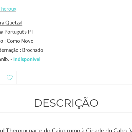
Theroux
ra Quetzal
ma Português PT
do : Como Novo
dernação : Brochado
nib. -
Indisponível
1
DESCRIÇÃO
ul Theroux parte do Cairo rumo à Cidade do Cabo. 