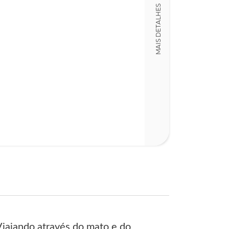
LT013286
MAIS DETALHES
Detalhes físico
Dimensões
13,00 x 20,00 x
Nº Páginas
589
Viajando através do mato e do