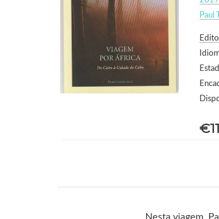
Paul 
Edito
Idio
Esta
Enca
Dispo
€1
Nesta viagem, Pa