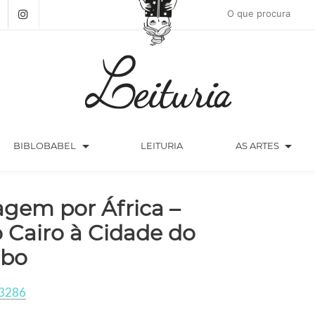
arrow_drop_down
arrow_drop_down
BIBLOBABEL
LEITURIA
AS ARTES
agem por África –
 Cairo à Cidade do
bo
3286