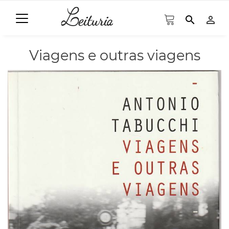
search
person_outline
Viagens e outras viagens