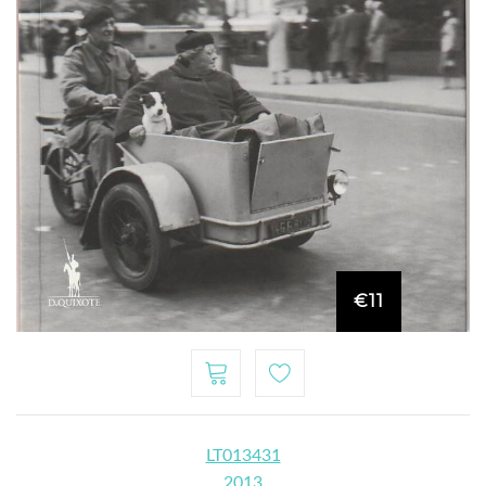
€11
LT013431
2013