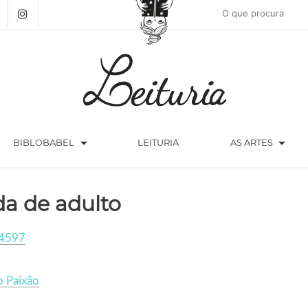
arrow_drop_down
arrow_drop_down
BIBLOBABEL
LEITURIA
AS ARTES
da de adulto
4597
o Paixão