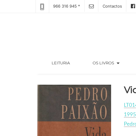
966 316 945 *
Contactos
arrow_drop_down
(CURRENT)
LEITURIA
OS LIVROS
Vi
LT01
1995
Pedr