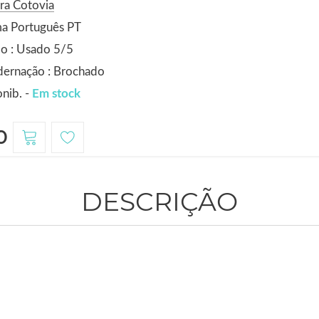
ra Cotovia
ma Português PT
o : Usado 5/5
dernação : Brochado
nib. -
Em stock
0
DESCRIÇÃO