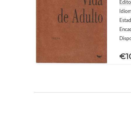
Edito
Idio
Estad
Enca
Dispo
€1