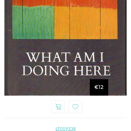
€12
LT019338