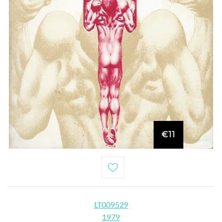
€11
LT009529
1979