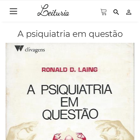
search
person_outline
A psiquiatria em questão