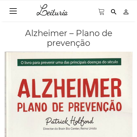
search
person_outline
Alzheimer – Plano de
prevenção