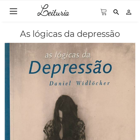
search
person_outline
As lógicas da depressão