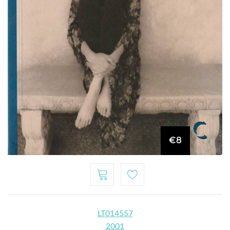
€8
LT014557
2001