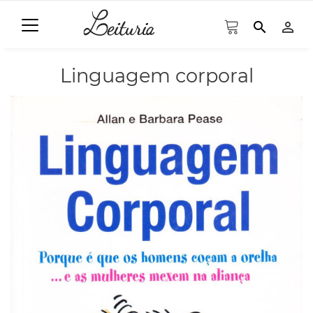
search
person_outline
Linguagem corporal