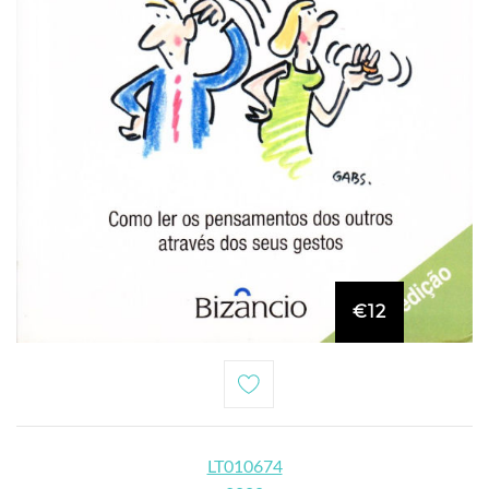
€12
LT010674