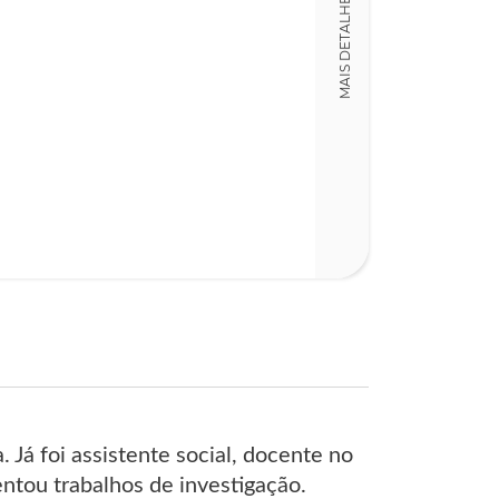
MAIS DETALHES
LT014556
Detalhes físico
Dimensões
15,00 x 21,00 x
Nº Páginas
213
 Já foi assistente social, docente no
entou trabalhos de investigação.