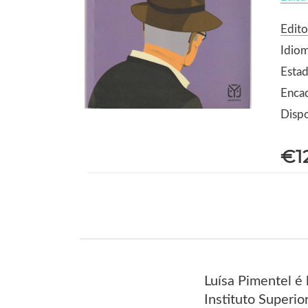
Edito
Idio
Estad
Enca
Dispo
€1
Luísa Pimentel é 
Instituto Superio