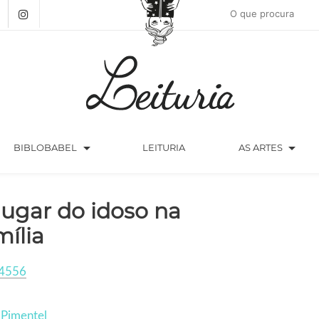
arrow_drop_down
arrow_drop_down
BIBLOBABEL
LEITURIA
AS ARTES
lugar do idoso na
mília
4556
 Pimentel