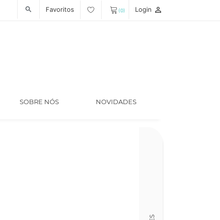
Favoritos
Login
person_outline
search
(0)
SOBRE NÓS
NOVIDADES
Código
LT005521