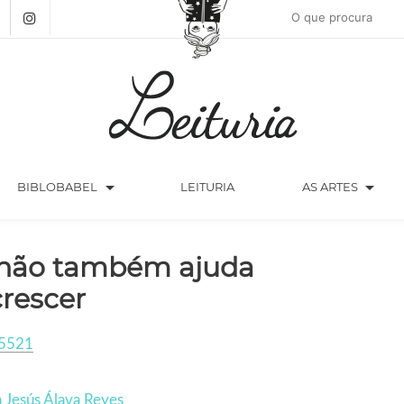
arrow_drop_down
arrow_drop_down
BIBLOBABEL
LEITURIA
AS ARTES
não também ajuda
crescer
5521
 Jesús Álava Reyes