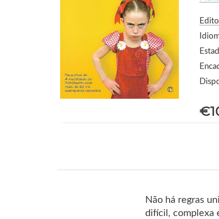
Edito
Idio
Estad
Enca
Dispo
€1
Não há regras un
difícil, complexa