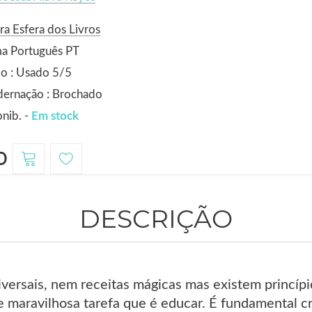
ra Esfera dos Livros
ma Português PT
o : Usado 5/5
dernação : Brochado
nib. -
Em stock
0
DESCRIÇÃO
iversais, nem receitas mágicas mas existem princíp
 e maravilhosa tarefa que é educar. É fundamental 