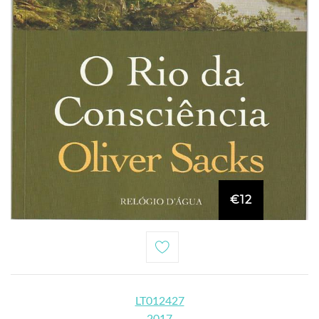
€12
LT012427