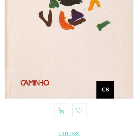
€8
LT017684