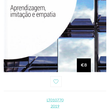
€8
LT010770
2019