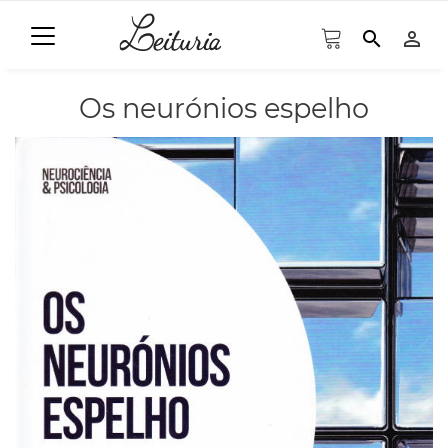
search
person_outline
Os neurónios espelho