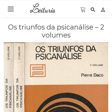
search
person_outline
Os triunfos da psicanálise – 2
volumes