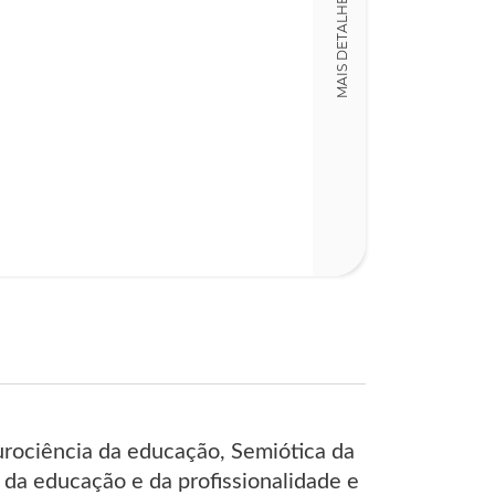
MAIS DETALHES
16,00 x 23,00 x
Nº Páginas
467
rociência da educação, Semiótica da
 da educação e da profissionalidade e