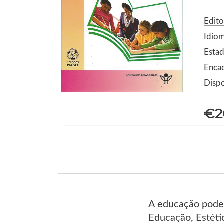
Edito
Idio
Estad
Enca
Dispo
€2
A educação pode 
Educação, Estéti