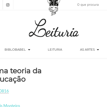
arrow_drop_down
arrow_drop_down
BIBLOBABEL
LEITURIA
AS ARTES
a teoria da
ucação
0816
is Monteiro