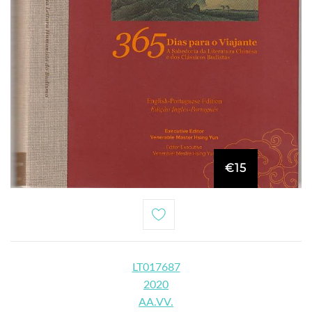
€15
LT017687
2020
AA.VV.