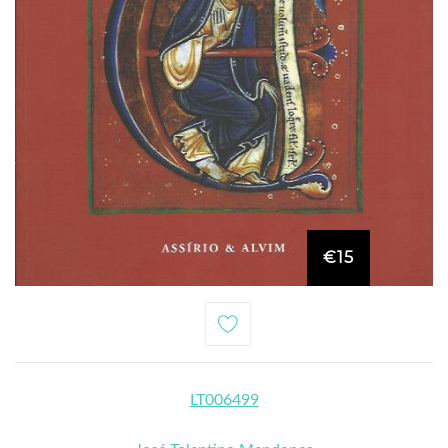
€15
LT006499