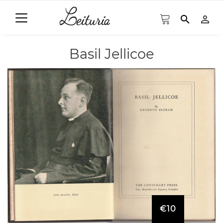
search
person_outline
Basil Jellicoe
€10