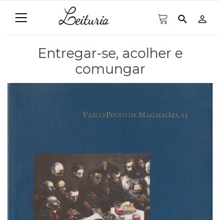
search
person_outline
Entregar-se, acolher e
comungar