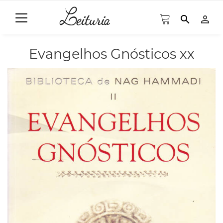
search
person_outline
Evangelhos Gnósticos xx