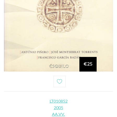
€25
LT010852
2005
AA.VV.