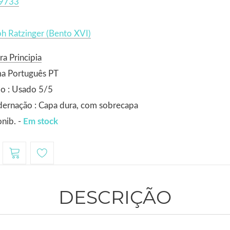
9733
h Ratzinger (Bento XVI)
ra Principia
ma Português PT
o : Usado 5/5
ernação : Capa dura, com sobrecapa
nib. -
Em stock
DESCRIÇÃO