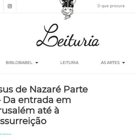
arrow_drop_down
arrow_drop_down
BIBLOBABEL
LEITURIA
AS ARTES
sus de Nazaré Parte
 – Da entrada em
rusalém até à
ssurreição