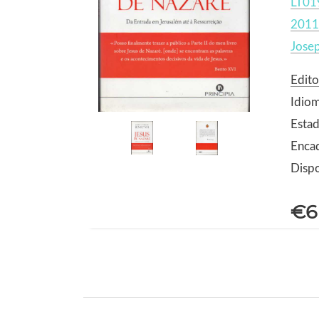
LT01
2011
Josep
Edito
Idio
Estad
Encad
Dispo
€6