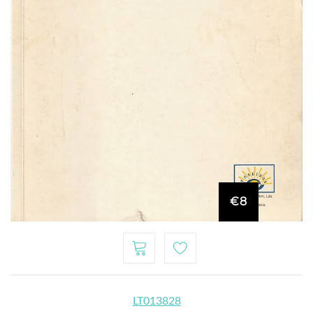
€8
LT013828