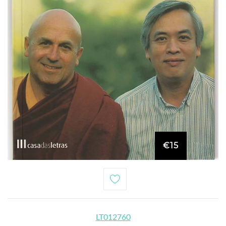
€15
LT012760