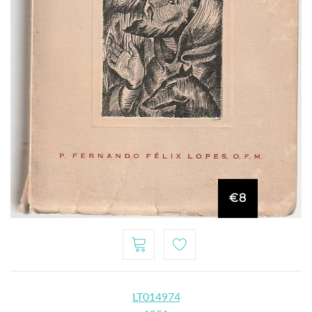
€8
LT014974