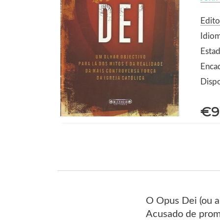
Edito
Idio
Estad
Enca
Dispo
€9
O Opus Dei (ou a
Acusado de promo