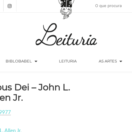
arrow_drop_down
arrow_drop_down
BIBLOBABEL
LEITURIA
AS ARTES
us Dei – John L.
en Jr.
9977
. Allen Jr.